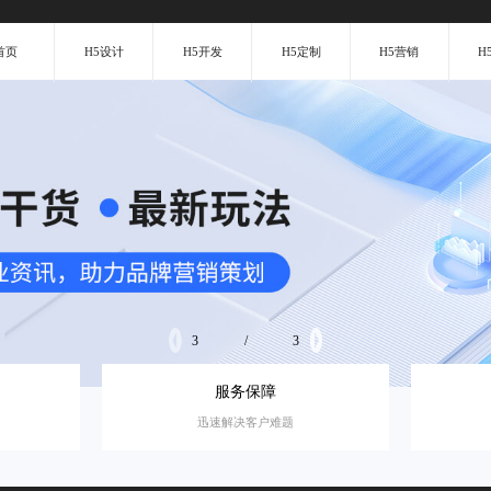
首页
H5设计
H5开发
H5定制
H5营销
H
3
/
3
服务保障
迅速解决客户难题