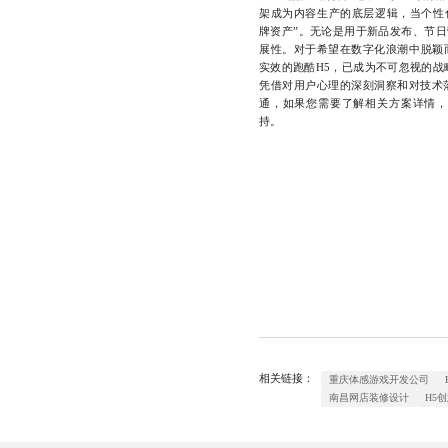
架成为内容生产的底层逻辑，当个性化
牌资产”。无论是用于新品发布、节
展性。对于希望在数字化浪潮中脱颖
实效的跑酷H5，已成为不可忽视的
凭借对用户心理的深刻洞察和对技术
通，如果您需要了解相关方案详情，欢
持。
相关链接：
重庆体感游戏开发公司
南昌网店装修设计
H5