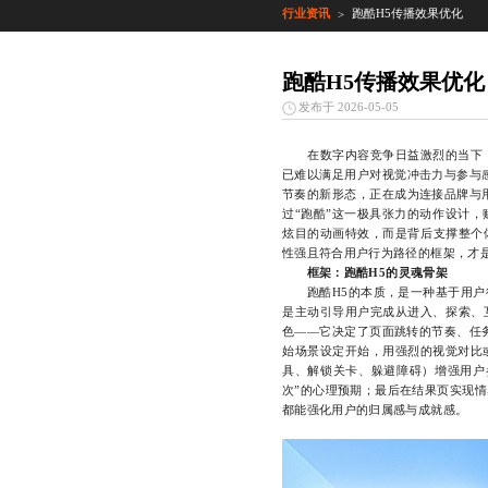
行业资讯
跑酷H5传播效果优化
>
跑酷H5传播效果优化
发布于 2026-05-05
在数字内容竞争日益激烈的当下，
已难以满足用户对视觉冲击力与参与
节奏的新形态，正在成为连接品牌与
过“跑酷”这一极具张力的动作设计
炫目的动画特效，而是背后支撑整个
性强且符合用户行为路径的框架，才是
框架：跑酷H5的灵魂骨架
跑酷H5的本质，是一种基于用户行
是主动引导用户完成从进入、探索、
色——它决定了页面跳转的节奏、任
始场景设定开始，用强烈的视觉对比
具、解锁关卡、躲避障碍）增强用户
次”的心理预期；最后在结果页实现
都能强化用户的归属感与成就感。