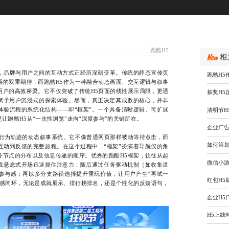
跑酷H5
相
品牌与用户之间的互动方式正经历深刻变革。传统的静态宣传页
跑酷H5
感的双重期待，而跑酷H5作为一种融合动态画面、交互逻辑与叙事
用户的高效桥梁。它不仅突破了传统H5页面的线性展示局限，更通
抽奖H5
，赋予用户沉浸式的探索体验。然而，真正决定其成败的核心，并非
体验流程的系统化结构——即“框架”。一个具备清晰逻辑、可扩展
清明节H
让跑酷H5从“一次性浏览”走向“深度参与”的关键所在。
企业广告
为轨迹的动态叙事系统。它不像普通网页那样被动等待点击，而
如何策划
互动到反馈的完整旅程。在这个过程中，“框架”扮演着导航仪的角
务节点的分布以及信息传递的顺序。优秀的跑酷H5框架，往往从起
微信小
或悬念式开场迅速抓住注意力；随后通过任务驱动机制（如收集道
参与感；再以多分支路径选择提升重玩价值，让用户产生“再试一
红包H5
情感闭环，无论是成就展示、排行榜排名，还是个性化的反馈语句，
企业H5
H5上线