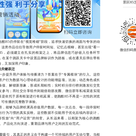
景区H5
H5仍停留在“视觉堆砌”阶段，追求快速切换的画面与夸张的动
。这类作品往往导致用户停留时间短、记忆点模糊，甚至出现“看一
微信扫码
H5，必须建立在扎实的框架之上，将品牌信息巧妙嵌入任务环节
，在某个跳跃关卡中设置品牌标识作为踏板，或在通关后弹出带有
奏，又加深用户印象。
的关键跃迁
提升用户体验与传播潜力？答案在于“专属模块”的引入。这些
用户行为数据与心理动机设计的功能增益项。比如，动态角色成长
验值、解锁新形象，形成长期粘性；实时积分排行榜则激发社交竞
友参与；而社交分享组件则能借助朋友圈、微信群等私域渠道实现
而是依托于原有框架进行有机延展，使跑酷H5不再是一次性的浏览
、可传播的完整数字体验。
，能够为品牌积累高价值用户数据。每一次点击、每一段停留时
与行为习惯的真实反映。这些数据不仅能用于优化后续内容设计，
容投放”向“用户运营”的转变。从长远来看，以框架为核心的跑酷
化、产品化方向演进，重塑品牌与用户之间的互动范式。
吸引，其真正的意义在于构建一个可持续的用户互动引擎。当框