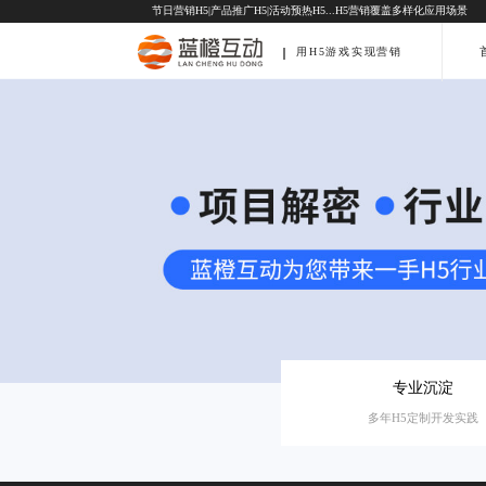
节日营销H5
|
产品推广H5
|
活动预热H5
...H5营销覆盖多样化应用场景
用H5游戏实现营销
专业沉淀
多年H5定制开发实践