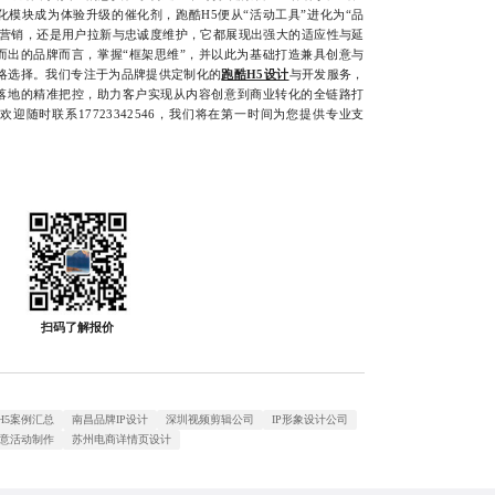
模块成为体验升级的催化剂，跑酷H5便从“活动工具”进化为“品
日营销，还是用户拉新与忠诚度维护，它都展现出强大的适应性与延
而出的品牌而言，掌握“框架思维”，并以此为基础打造兼具创意与
战略选择。我们专注于为品牌提供定制化的
跑酷H5设计
与开发服务，
落地的精准把控，助力客户实现从内容创意到商业转化的全链路打
迎随时联系17723342546，我们将在第一时间为您提供专业支
扫码了解报价
H5案例汇总
南昌品牌IP设计
深圳视频剪辑公司
IP形象设计公司
创意活动制作
苏州电商详情页设计