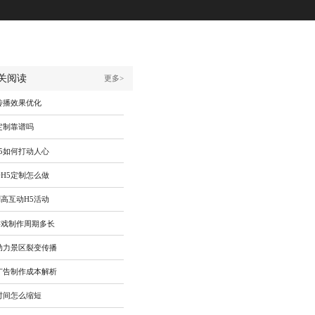
关阅读
更多>
传播效果优化
定制靠谱吗
5如何打动人心
H5定制怎么做
高互动H5活动
游戏制作周期多长
助力景区裂变传播
广告制作成本解析
时间怎么缩短