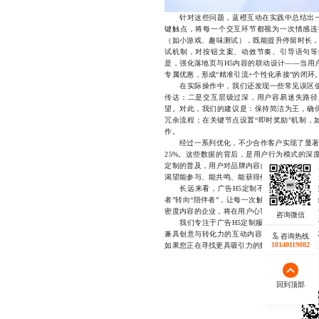
针对这些问题，蓝橙互动在实践中总结出一
键触点，将每一个交互环节都视为一次情感连
（如小游戏、趣味测试），既能提升停留时长，
试机制，对按钮文案、动效节奏、引导语句等
是，强化落地页与H5内容的联动设计——当用
专属优惠，形成“精准引流+个性化承接”的闭环
在实际操作中，我们还发现一些常见误区值
传达；二是交互层级过深，用户容易迷失路径
望。对此，我们的建议是：保持简洁为王，确
冗余流程；在关键节点设置“即时奖励”机制，
作。
经过一系列优化，不少合作客户实现了显著成
25%。这些数据的背后，是用户行为模式的深
定制的普及，用户对品牌内容的期待也在悄然改
渴望能参与、能共鸣、能获得价值感的数字体验
长远来看，广告H5定制不仅是工具层面的升
者”转向“陪伴者”，让每一次触达都成为一次
密度内容的企业，将在用户心智中建立起难以替
我们专注于广告H5定制服务，凭借对用户行
兼具创意与转化力的互动内容。从策略策划到
咨询热线
18140119082
如果您正在寻找更具吸引力的数字营销方式，欢迎随
回到顶部