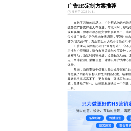
广告H5定制方案推荐
发布于 2026-01-11
在数字营销的战场上，广告形式的迭代速度
统静态广告变得毫无存在感。与此同时，移动
或短视频，很难在激烈的竞争中脱颖而出。此时
仅突破了传统广告的单向传播局限，更通过动态
变为“主动参与”，真正实现从认知到行动的闭环
广告H5定制的核心在于“量身打造”。它不
习惯与心理预期，融合叙事逻辑与交互设计，
发布活动，通过时间轴推进、点击触发动画、
点，而非被强行灌输信息。这种以用户为中心
体验。
然而，当前市场中仍有大量企业停留在“拿来
却忽视了内容与目标人群之间的匹配度。结果往
导致跳失率居高不下。更有甚者，落地页与H5
感，最终放弃转化。这些现象反映出一个问题：
工具。