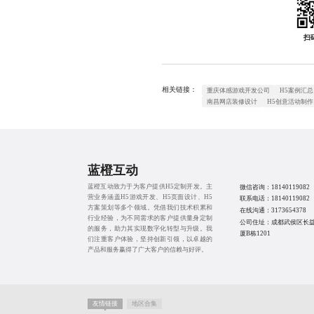
扫
相关链接：
重庆体感游戏开发公司
H5案例汇总
南昌网店装修设计
H5创意活动制作
蓝橙互动
蓝橙互动致力于为客户提供
H5定制开发
。主
微信咨询：
18140119082
营业务涵盖
H5游戏开发
、
H5页面设计
、
H5
联系电话：
18140119082
方案策划
等多个领域。凭借我们技术积累和
在线沟通：
3173654378
行业经验，为不同需求的客户提供量身定制
公司住址：成都武侯区长
的服务，助力其实现数字化转型与升级。我
厦B栋1201
们注重客户体验，坚持创新引领，以卓越的
产品和服务赢得了广大客户的信赖与好评。
友情链接
地区合集