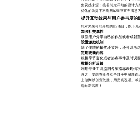
集灵感来源；接着制定详细的设计方
优化的前提下不断测试调整直至满意
提升互动效果与用户参与度的
针对未来可能开展的H5项目，以下几
加强社交属性
鼓励用户分享自己的作品或者成就
设置激励机制
除了传统的抽奖环节外，还可以考
定期更新内容
根据季节变化或者热点事件及时调
数据分析反馈
利用专业工具监测各项指标表现情
总之，要想在众多竞争对手中脱颖而
上做到以创意取胜，用品质说话。希
迈向新高度！