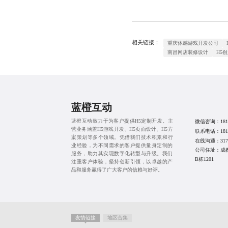
相关链接：
重庆体感游戏开发公司
南昌网店装修设计
H5
蓝橙互动
蓝橙互动致力于为客户提供
H5定制开发
。主
微信咨询：
181
营业务涵盖
H5游戏开发
、
H5页面设计
、
H5方
联系电话：
181
案策划
等多个领域。凭借我们技术积累和行
在线沟通：
317
业经验，为不同需求的客户提供量身定制的
公司住址：成
服务，助力其实现数字化转型与升级。我们
B栋1201
注重客户体验，坚持创新引领，以卓越的产
品和服务赢得了广大客户的信赖与好评。
友情链接
地区合集