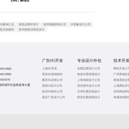
扫码了解报价
H5案例汇总
南昌品牌IP设计
深圳视频剪辑公司
IP形象设计公司
创意活动制作
苏州电商详情页设计
广告H5开发
专业设计外包
技术开
上海H5开发
合肥品牌设计公司
网站开发公
40119082
西安H5游戏制作
南昌长图海报设计
广州商城定
40119082
3654378
重庆H5定制公司
上海海报设计公司
商城系统定
都武侯区长益路蓝海大厦
贵阳UI设计公司
深圳课件设计公司
上海网站开
杭州H5制作公司
天津长图定制设计
深圳商城系
南京广告设计公司
西安长图海报设计
体感游戏制