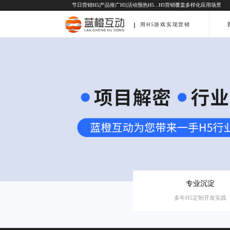
节日营销H5
|
产品推广H5
|
活动预热H5
...H5营销覆盖多样化应用场景
用H5游戏实现营销
专业沉淀
多年H5定制开发实践