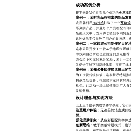
成功案例分析
接下来让我们看看几个成功的
创意H5
案例一：某时尚品牌推出的新品发
该品牌利用
H5技术
打造了一个
互动式
系列的产品，并且每个产品都配有详
乐融入其中，当用户切换到不同的服
这种做法不仅提升了用户的参与感，
案例二：一家旅游公司制作的目的
这家公司开发了一款基于地理位置服务
中找到自己所在位置附近的景点推荐
统会给予相应的积分奖励，累计一定
又促进了线下消费转化率，实现了线
案例三：某知名餐饮连锁店推出的
为了庆祝传统佳节，这家餐厅特别推出
挑战烹饪任务，根据提示选择食材并
礼包。此活动一经上线便受到广大食
及销售额。
设计理念与实现方法
以上三个案例的成功并非偶然，它们
注重用户体验
：无论是简洁直观的
悦。
强化品牌形象
：从色彩搭配到字体
创新思维
：敢于突破常规模式，尝
具体来说，在实际操作过程中，首先