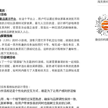
闯关类H
案例
：
布活动
新品展示平台
。在这个平台上，用户可以通过滑动屏幕来浏览不同
细的介绍以及模特试穿效果。最引人注目的是，设计师巧妙地将音
装系列时，背景音乐会随之改变，营造出一种沉浸式的购物体验。
也使得品牌更加深入人心。
地探索指南
微信扫码
（LBS）的H5小游戏。游客只需打开手机定位功能，就能在游戏
，并完成一系列有趣的任务如拍照打卡等。每完成一项任务后，系
分数后还能兑换景区门票或纪念品。这样的设计既增加了趣味性，
上线下完美结合。
节日促销活动
了一个以“团圆饭”为主题的H5游戏。玩家需要邀请好友一起组队
进行搭配，最终评选出最佳厨师团队。获胜者可获得丰厚的优惠券
客的喜爱，短时间内吸引了大量粉丝关注，有效提高了品牌知名度
背后有着相似的设计理念：
操作流程还是个性化的交互方式，都是为了让用户感到舒适愉
选用，每一个细节都经过深思熟虑，确保与品牌调性保持一致。
试新鲜事物，给用户带来惊喜的同时也能树立良好的口碑。
要明确项目目标和受众群体特征；然后围绕主题展开头脑风暴，收