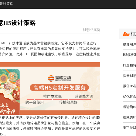
5设计策略
意H5设计策略
创意H5案例
相
TML5）技术逐渐成为品牌营销的新宠。它不仅支持跨平台运行，
提升用户
处运行的应用程序，还具有丰富的多媒体支持能力，可以轻松地嵌
用户体验。此外，H5页面加载速度快，响应灵敏，这些特性让其在
H5模板
打造独特
探索创意
微信H5
优化盲盒
邀请函H
视频类H
是视觉上的美感，更是品牌价值的有效传达者。通过精心设计的H5
的注意力，并有效地传递品牌形象与核心信息。例如，在一个成功
集字游戏
的界面所吸引，停留时间就会增加，进而提高对品牌的认知度和好
流失。