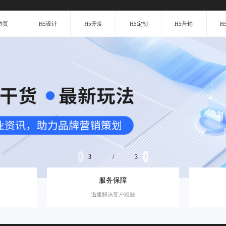
首页
H5设计
H5开发
H5定制
H5营销
H
3
/
3
服务保障
迅速解决客户难题