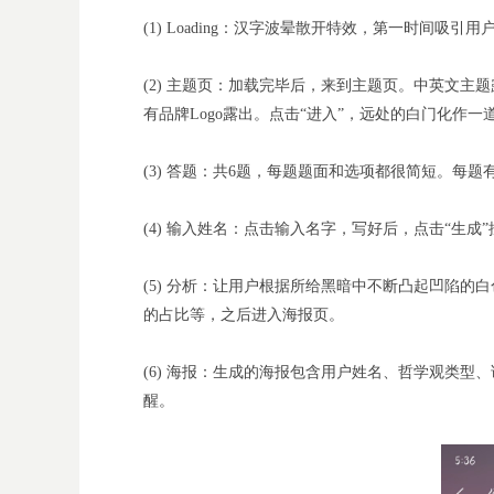
(1) Loading：汉字波晕散开特效，第一时间吸
(2)
主题页：加载完毕后，来到主题页。中英文主题露出：
有品牌Logo露出。点击“进入”，远处的白门化作
(3)
答题：共6题，每题题面和选项都很简短。每题
(4)
输入姓名：点击输入名字，写好后，点击“生成
(5) 分析：让用户根据所给黑暗中不断凸起凹陷
的占比等，之后进入海报页。
(6)
海报：生成的海报包含用户姓名、哲学观类型、
醒。