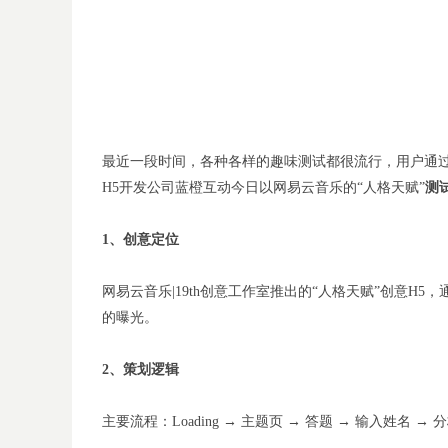
最近一段时间，各种各样的趣味测试都很流行，用户通
H5开发公司
蓝橙互动今日以网易云音乐的“人格天赋”
测
1
、
创意定位
网易云音乐|19th创意工作室推出的“人格天赋”创意
的曝光。
2
、
策划逻辑
主要流程：Loading → 主题页 → 答题 → 输入姓名 → 